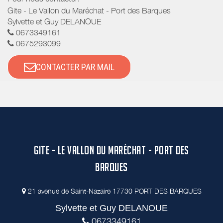
Gite - Le Vallon du Maréchat - Port des Barques
Sylvette et Guy DELANOUE
0673349161
0675293099
CONTACTER PAR MAIL
GITE - LE VALLON DU MARÉCHAT - PORT DES
BARQUES
21 avenue de Saint-Nazaire 17730 PORT DES BARQUES
Sylvette et Guy DELANOUE
0673349161