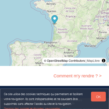
© OpenStreetMap Contributors |
MapLibre
Comment m'y rendre ? >
Ce site utilise des cookies techniques qui permettent et facilitent
OK
votre navigation. Ils sont indispensables et ne sauraient être
Mentions légales
Données Personnelles
Conditions Générales de Vente
supprimés sans affecter l’accès au site et la navigation.
Gestion des cookies et données personnelles