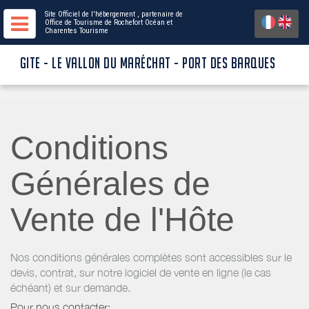
Site Officiel de l'hébergement
, partenaire de
Office de Tourisme de Rochefort Océan
et
Charentes Tourisme
GITE - LE VALLON DU MARÉCHAT - PORT DES BARQUES
Conditions
Générales de
Vente de l'Hôte
Nos conditions générales complètes sont accessibles sur le
devis, contrat, sur notre logiciel de vente en ligne (le cas
échéant) et sur demande.
Pour nous contacter: