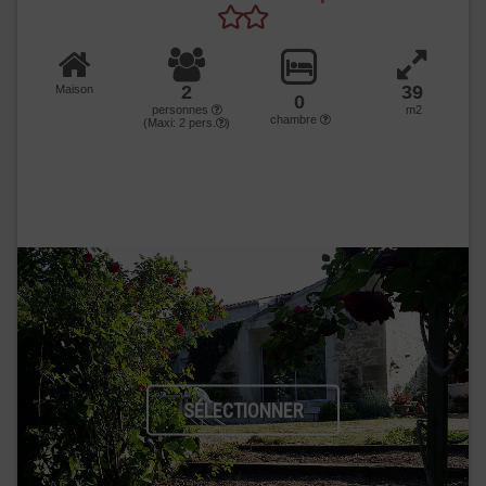
2
39
Maison
0
personnes
m2
chambre
(Maxi:
2
pers.
)
SÉLECTIONNER