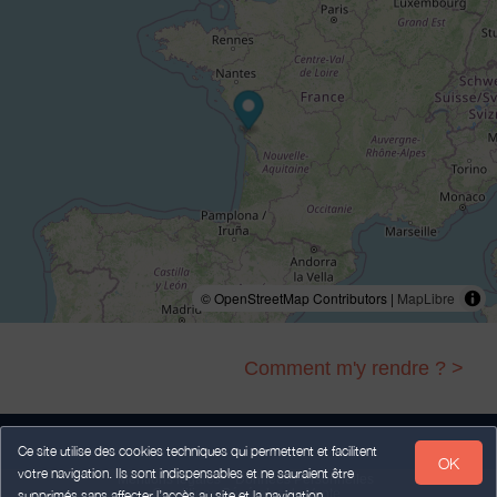
© OpenStreetMap Contributors |
MapLibre
Comment m'y rendre ? >
Ce site utilise des cookies techniques qui permettent et facilitent
OK
votre navigation. Ils sont indispensables et ne sauraient être
Mentions légales
Données Personnelles
Conditions Générales de Vente
supprimés sans affecter l’accès au site et la navigation.