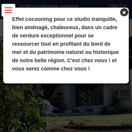
Site Officiel de l'hébergement
, partenaire de
Office de Tourisme de Rochefort Océan
et
Charentes Tourisme
Effet cocooning pour ce studio tranquille,
GITE - LE VALLON DU MARÉCHAT - PORT DES BARQUES
bien aménagé, chaleureux, dans un cadre
de verdure exceptionnel pour se
ressourcer tout en profitant du bord de
mer et du patrimoine naturel ou historique
de notre belle région. C'est chez nous ! et
vous serez comme chez vous !